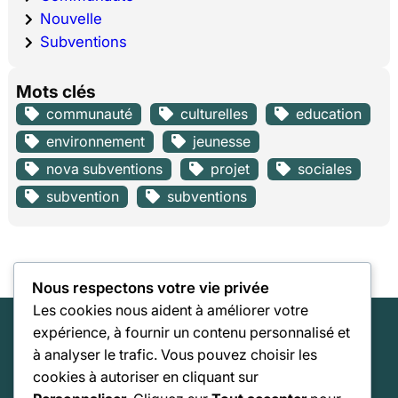
Nouvelle
Subventions
Mots clés
communauté
culturelles
education
environnement
jeunesse
nova subventions
projet
sociales
subvention
subventions
Nous respectons votre vie privée
Les cookies nous aident à améliorer votre
Nova Subventions
expérience, à fournir un contenu personnalisé et
Entreprise d'accompagnement stratégique
à analyser le trafic. Vous pouvez choisir les
cookies à autoriser en cliquant sur