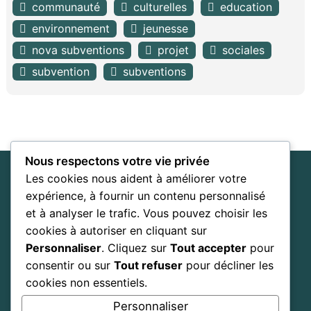
communauté
culturelles
education
environnement
jeunesse
nova subventions
projet
sociales
subvention
subventions
Nous respectons votre vie privée
Nova Subventions
Les cookies nous aident à améliorer votre
Entreprise d'accompagnement
expérience, à fournir un contenu personnalisé
stratégique
et à analyser le trafic. Vous pouvez choisir les
cookies à autoriser en cliquant sur
Personnaliser
. Cliquez sur
Tout accepter
pour
Home
About
Blog
Services
Contact
consentir ou sur
Tout refuser
pour décliner les
cookies non essentiels.
Facebook
LinkedIn
Personnaliser