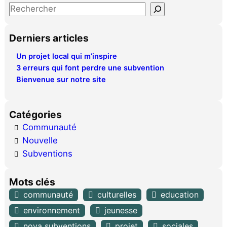
S
e
a
Derniers articles
r
Un projet local qui m’inspire
c
3 erreurs qui font perdre une subvention
h
Bienvenue sur notre site
Catégories
Communauté
Nouvelle
Subventions
Mots clés
communauté
culturelles
education
environnement
jeunesse
nova subventions
projet
sociales