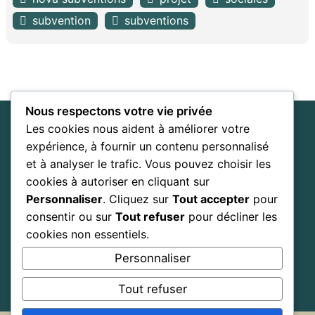
subvention
subventions
Nous respectons votre vie privée
Nova Subventions
Les cookies nous aident à améliorer votre
Entreprise d'accompagnement
expérience, à fournir un contenu personnalisé
stratégique
et à analyser le trafic. Vous pouvez choisir les
cookies à autoriser en cliquant sur
Personnaliser
. Cliquez sur
Tout accepter
pour
Home
About
Blog
Services
Contact
consentir ou sur
Tout refuser
pour décliner les
cookies non essentiels.
Facebook
LinkedIn
Personnaliser
Tout refuser